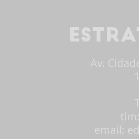
Av. Cidad
tlm
email: e