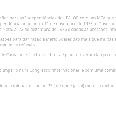
gações para as Independências dos PALOP com um MFA que 
pendência angolana a 11 de novembro de 1975, o Governo
o Neto, a
22 de dezembro de 1976 e dadas as pressões inte
razoes para dar razao a Mario Soares sao mais que muitas
uma única reflexão
de Carvalho e à extrema direita Spinola
tiveram larga res
o Imperio num Congresso “internacional” e com uma comiss
inou a minha adesao ao PS ( de onde ja saí) merecia melho