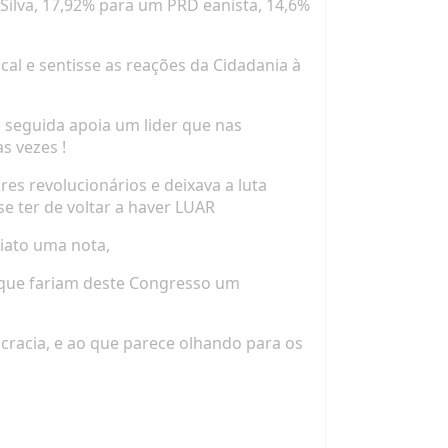
 Silva, 17,92% para um PRD eanista, 14,6%
cal e sentisse as reações da Cidadania à
 seguida apoia um lider que nas
s vezes !
res revolucionários e deixava a luta
e ter de voltar a haver LUAR
diato uma nota,
s que fariam deste Congresso um
racia, e ao que parece olhando para os