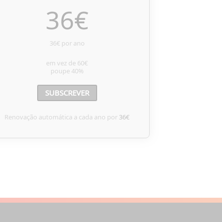
36
€
36€ por ano
em vez de
60€
poupe
40%
SUBSCREVER
Renovação automática a cada ano por
36€