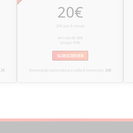
20
€
20€ por 6 meses
em vez de
36€
poupe
45%
SUBSCREVER
12€
Renovação automática a cada 6 meses por
20€