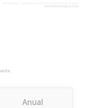
Tem dúvidas, sugestões ou críticas? Envie-me um e-mail:
editor@estrategizando.pt
nante.
Anual