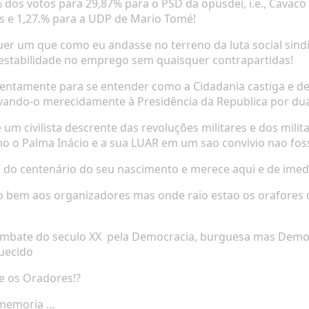
% dos votos para 29,87% para o PSD da opusdei, i.e., Cavaco
es e 1,27.% para a UDP de Mario Tomé!
quer um que como eu andasse no terreno da luta social sindi
estabilidade no emprego sem quaisquer contrapartidas!
tentamente para se entender como a Cidadania castiga e de
ando-o merecidamente à Presidência da Republica por dua
m civilista descrente das revoluções militares e dos milita
 o Palma Inácio e a sua LUAR em um sao convivio nao foss
va do centenário do seu nascimento e merece aqui e de ime
ito bem aos organizadores mas onde raio estao os orafore
ombate do seculo XX
pela Democracia, burguesa mas Democ
uecido
e os Oradores!?
 memoria …