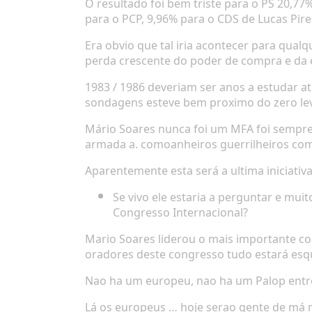
O resultado foi bem triste para o PS 20,77
para o PCP, 9,96% para o CDS de Lucas Pir
Era obvio que tal iria acontecer para qual
perda crescente do poder de compra e da 
1983 / 1986 deveriam ser anos a estudar a
sondagens esteve bem proximo do zero lev
Mário Soares nunca foi um MFA foi sempre u
armada a. comoanheiros guerrilheiros como
Aparentemente esta será a ultima iniciati
Se vivo ele estaria a perguntar e mu
Congresso Internacional?
Mario Soares liderou o mais importante c
oradores deste congresso tudo estará esq
Nao ha um europeu, nao ha um Palop entr
Lá os europeus … hoje serao gente de má