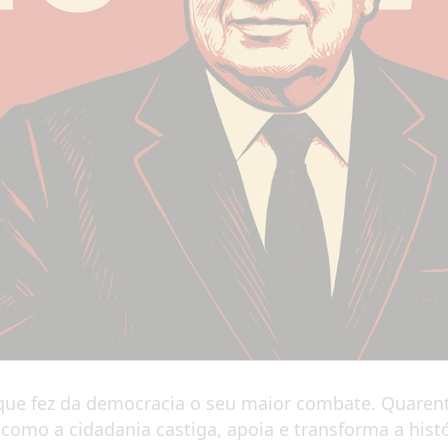
que fez da democracia o seu maior combate. Quarent
 como a cidadania castiga, apoia e transforma a hist