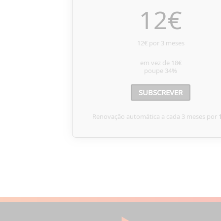
12
€
12€ por 3 meses
em vez de
18€
poupe
34%
SUBSCREVER
Renovação automática a cada 3 meses por