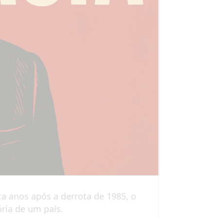
a anos após a derrota de 1985, o
ória de um país.