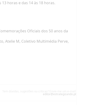
s 13 horas e das 14 às 18 horas.
Comemorações Oficiais dos 50 anos da
, Atelie M, Coletivo Multimédia Perve,
Tem dúvidas, sugestões ou críticas? Envie-me um e-mail:
editor@estrategizando.pt