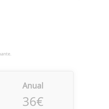
nante.
Anual
36
€