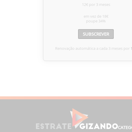
12€ por 3 meses
em vez de
18€
poupe
34%
SUBSCREVER
Renovação automática a cada 3 meses por
CATEG