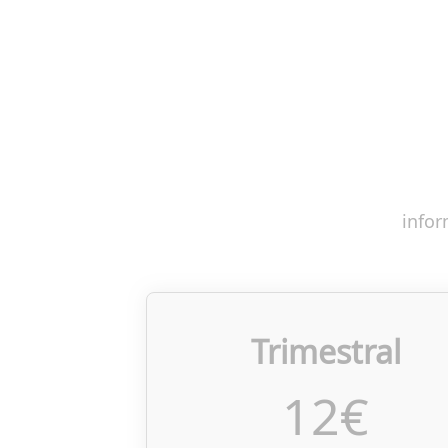
infor
Trimestral
12
€