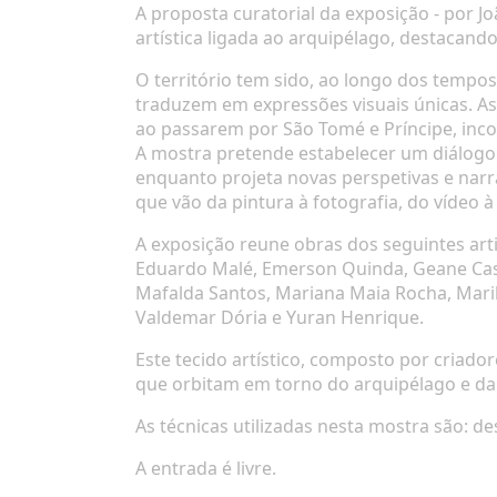
A proposta curatorial da exposição - por J
artística ligada ao arquipélago, destacand
O território tem sido, ao longo dos tempos
traduzem em expressões visuais únicas. As
ao passarem por São Tomé e Príncipe, inco
A mostra pretende estabelecer um diálogo 
enquanto projeta novas perspetivas e narra
que vão da pintura à fotografia, do vídeo à
A exposição reune obras dos seguintes art
Eduardo Malé, Emerson Quinda, Geane Castr
Mafalda Santos, Mariana Maia Rocha, Maril
Valdemar Dória e Yuran Henrique.
Este tecido artístico, composto por criador
que orbitam em torno do arquipélago e da
As técnicas utilizadas nesta mostra são: de
A entrada é livre.