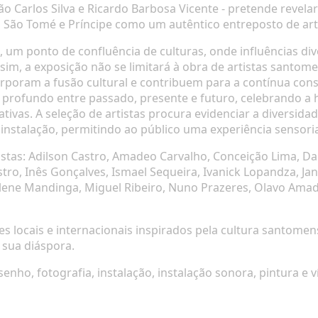
oão Carlos Silva e Ricardo Barbosa Vicente - pretende revel
o São Tomé e Príncipe como um autêntico entreposto de arte
, um ponto de confluência de culturas, onde influências di
sim, a exposição não se limitará à obra de artistas santom
rporam a fusão cultural e contribuem para a contínua const
profundo entre passado, presente e futuro, celebrando a he
tivas. A seleção de artistas procura evidenciar a diversida
 instalação, permitindo ao público uma experiência sensoria
istas: Adilson Castro, Amadeo Carvalho, Conceição Lima, Da
o, Inês Gonçalves, Ismael Sequeira, Ivanick Lopandza, Ja
ene Mandinga, Miguel Ribeiro, Nuno Prazeres, Olavo Amado
es locais e internacionais inspirados pela cultura santomen
 sua diáspora.
senho, fotografia, instalação, instalação sonora, pintura e v