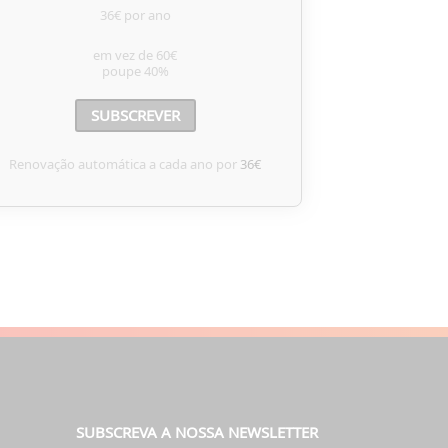
36€ por ano
em vez de
60€
poupe
40%
SUBSCREVER
Renovação automática a cada ano por
36€
SUBSCREVA A NOSSA NEWSLETTER