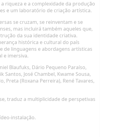
ar a riqueza e a complexidade da produção
s e um laboratório de criação artística.
versas se cruzam, se reinventam e se
enses, mas incluirá também aqueles que,
rução da sua identidade criativa.
rança histórica e cultural do país
de de linguagens e abordagens artísticas
l e imersiva.
niel Blaufuks, Dário Pequeno Paraíso,
nik Santos, José Chambel, Kwame Sousa,
, Preta (Roxana Perreira), René Tavares,
se, traduz a multiplicidade de perspetivas
ídeo-instalação.