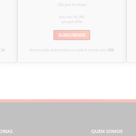
20€ por 6 meses
em vez de
36€
poupe
45%
SUBSCREVER
12€
Renovação automática a cada 6 meses por
20€
ORIAS
QUEM SOMOS