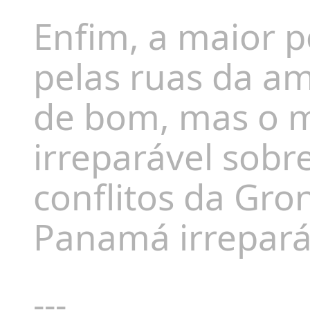
Enfim, a maior 
pelas ruas da am
de bom, mas o m
irreparável sob
conflitos da Gro
Panamá irreparáv
---