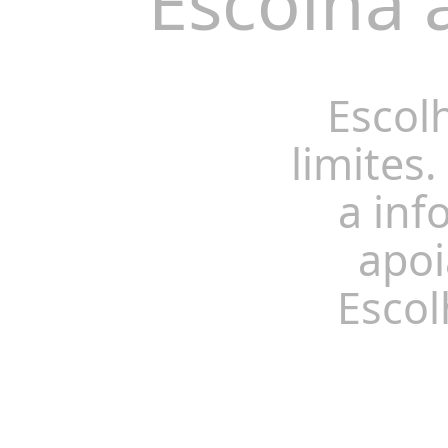
Escolha 
Escol
limites.
a inf
apoi
Escol