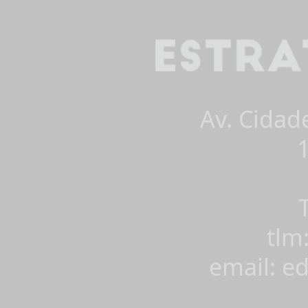
Av. Cidad
tlm
email: e