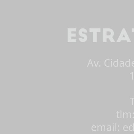
Av. Cidad
tlm
email: e