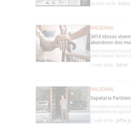
28 dias atrás
Editor
NACIONAL
3414 idosos vivem
abandono dos mai
Caso ocorrido no con
pelo Censos Sénior 
1 mês atrás
Editor
NACIONAL
Sapataria Parisien
Fundada no século X
apostando na qualida
1 mês atrás
Joffre J