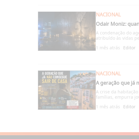
NACIONAL
Odair Moniz: quan
A condenação do agen
atribuído às vidas 
1 mês atrás
Editor
NACIONAL
A geração que já 
A crise da habitação
famílias, empurra j
1 mês atrás
Editor