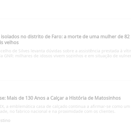
 isolados no distrito de Faro: a morte de uma mulher de 8
s velhos
celho de Silves levanta dúvidas sobre a assistência prestada à vít
da GNR: milhares de idosos vivem sozinhos e em situação de vulner
se: Mais de 130 Anos a Calçar a História de Matosinhos
IX, a emblemática casa de calçado continua a afirmar-se como um 
de, no fabrico nacional e na proximidade com os clientes.
ustino