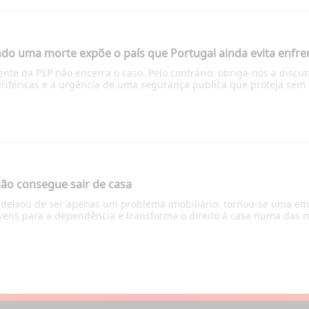
do uma morte expõe o país que Portugal ainda evita enfre
te da PSP não encerra o caso. Pelo contrário: obriga-nos a discutir
periféricas e a urgência de uma segurança pública que proteja sem
não consegue sair de casa
 deixou de ser apenas um problema imobiliário: tornou-se uma emer
ovens para a dependência e transforma o direito à casa numa das 