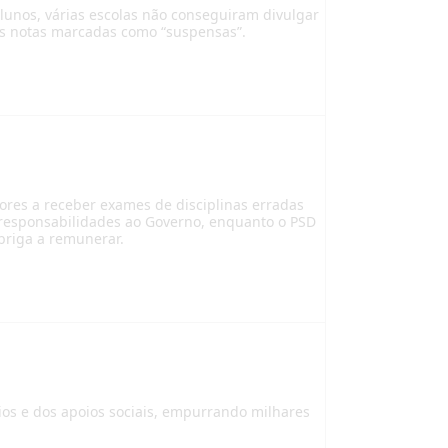
alunos, várias escolas não conseguiram divulgar
 as notas marcadas como “suspensas”.
dores a receber exames de disciplinas erradas
 responsabilidades ao Governo, enquanto o PSD
briga a remunerar.
rios e dos apoios sociais, empurrando milhares