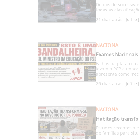
Depois de sucessivos
todas as classifica
21 dias atrás
Joffre 
NACIONAL
Exames Nacionais
Falhas na plataforma
levam o PCP a impor
apresenta como “rec
26 dias atrás
Joffre 
NACIONAL
Habitação transf
Estudos recentes ale
de famílias para si