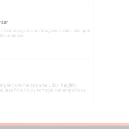
ntar
 a confiança nas instituições, o valor desigual
 desumanizar.
gência social que adia vidas, fragiliza
maiores fraturas de Portugal contemporâneo.