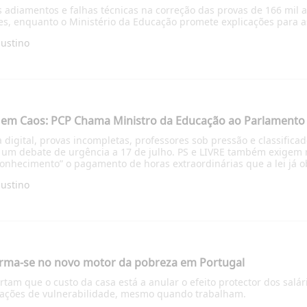
 adiamentos e falhas técnicas na correção das provas de 166 mil 
ções, enquanto o Ministério da Educação promete explicações para
Justino
 em Caos: PCP Chama Ministro da Educação ao Parlamento
 digital, provas incompletas, professores sob pressão e classifica
 um debate de urgência a 17 de julho. PS e LIVRE também exigem
onhecimento” o pagamento de horas extraordinárias que a lei já o
Justino
orma-se no novo motor da pobreza em Portugal
rtam que o custo da casa está a anular o efeito protector dos salá
tuações de vulnerabilidade, mesmo quando trabalham.