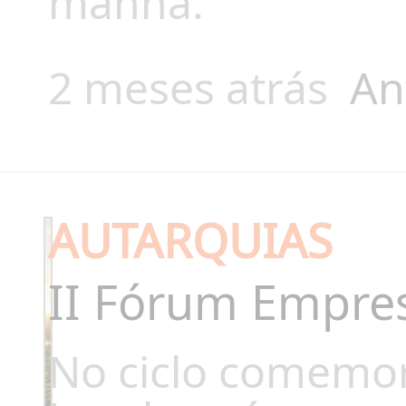
manhã.
2 meses atrás
An
AUTARQUIAS
II Fórum Empres
No ciclo comemor