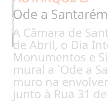
Ode a Santarém
A Câmara de San
de Abril, o Dia In
Monumentos e Sít
mural a `Ode a Sa
muro na envolven
junto à Rua 31 de