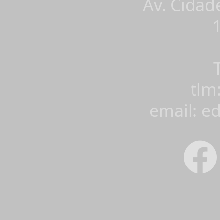
Av. Cidad
tlm
email: e