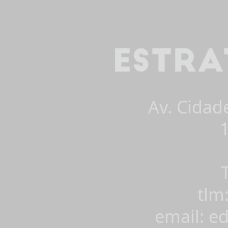
Av. Cidad
tlm
email: e