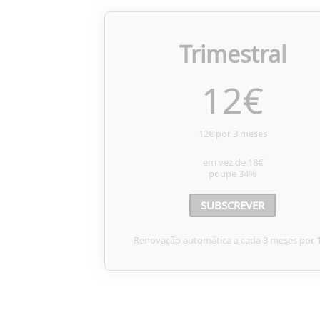
Trimestral
12
€
12€ por 3 meses
em vez de
18€
poupe
34%
SUBSCREVER
Renovação automática a cada 3 meses por