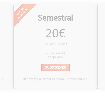
Semestral
20
€
20€ por 6 meses
em vez de
36€
poupe
45%
SUBSCREVER
12€
Renovação automática a cada 6 meses por
20€