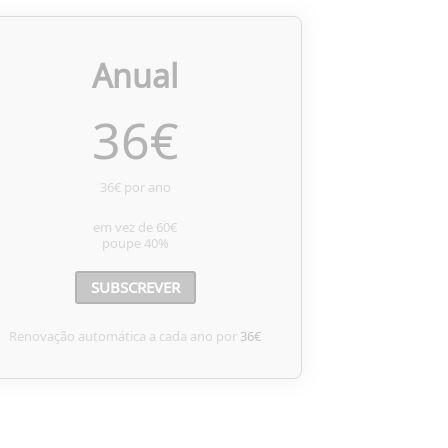
Anual
36
€
36€ por ano
em vez de
60€
poupe
40%
SUBSCREVER
Renovação automática a cada ano por
36€