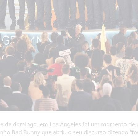
te de domingo, em Los Angeles foi um momento de 
o Bad Bunny que abriu o seu discurso dizendo "for