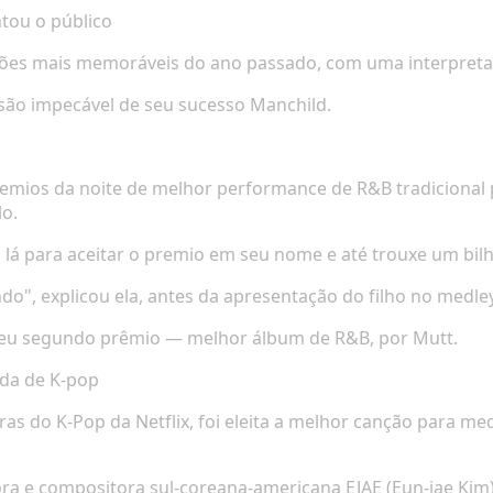
tou o público
ções mais memoráveis do ano passado, com uma interpreta
rsão impecável de seu sucesso
Manchild
.
mios da noite de melhor performance de R&B tradicional
o.
 lá para aceitar o premio em seu nome e até trouxe um bil
o", explicou ela, antes da apresentação do filho no medley
eu segundo prêmio — melhor álbum de R&B, por
Mutt
.
nda de K-pop
ras do K-Pop
da Netflix, foi eleita a melhor canção para me
ora e compositora sul-coreana-americana EJAE (Eun-jae Kim)