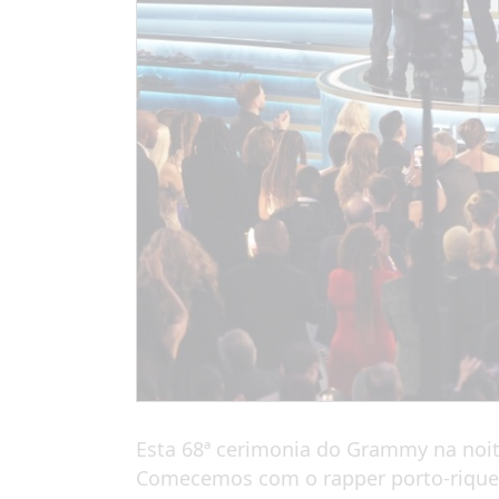
Esta 68ª cerimonia do Grammy na noi
Comecemos com o rapper porto-riquenh