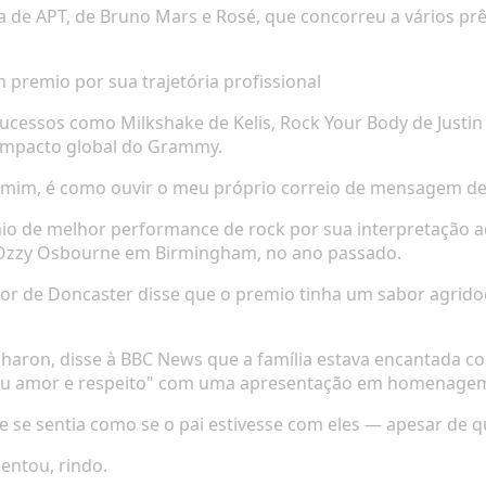
a de
APT
, de Bruno Mars e Rosé, que concorreu a vários 
premio por sua trajetória profissional
 sucessos como
Milkshake
de Kelis,
Rock Your Body
de Justin
impacto global do Grammy.
 mim, é como ouvir o meu próprio correio de mensagem de 
io de melhor performance de rock por sua interpretação a
 Ozzy Osbourne em Birmingham, no ano passado.
tor de Doncaster disse que o premio tinha um sabor agrid
Sharon, disse à BBC News que a família estava encantada 
seu amor e respeito" com uma apresentação em homenagem
ue se sentia como se o pai estivesse com eles — apesar de 
centou, rindo.