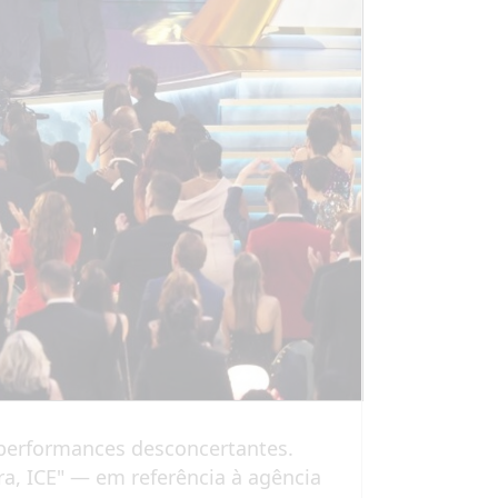
performances desconcertantes.
a, ICE" — em referência à agência