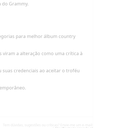
ia do Grammy.
egorias para melhor álbum country
s viram a alteração como uma crítica à
suas credenciais ao aceitar o troféu
ntemporâneo.
Tem dúvidas, sugestões ou críticas? Envie-me um e-mail: