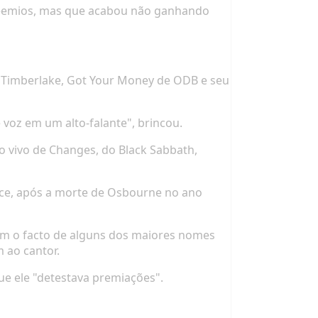
prêemios, mas que acabou não ganhando
 Timberlake,
Got Your Money
de ODB e seu
voz em um alto-falante", brincou.
o vivo de
Changes
, do Black Sabbath,
oce, após a morte de Osbourne no ano
com o facto de alguns dos maiores nomes
 ao cantor.
que ele "detestava premiações".