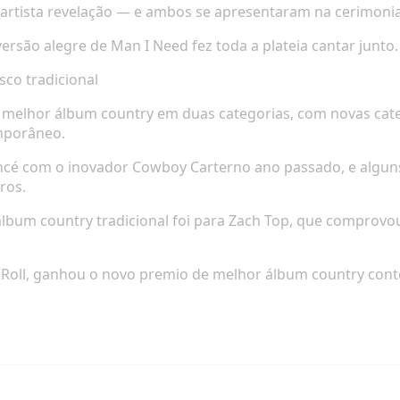
artista revelação — e ambos se apresentaram na cerimon
versão alegre de
Man I Need
fez toda a plateia cantar junto.
sco tradicional
e melhor álbum country em duas categorias, com novas cat
mporâneo.
oncé com o inovador
Cowboy Carter
no ano passado, e algun
ros.
lbum country tradicional foi para Zach Top, que comprovou 
ly Roll, ganhou o novo premio de melhor álbum country co