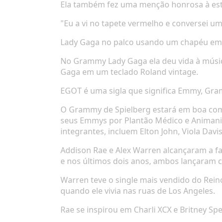
Ela também fez uma menção honrosa à estr
"Eu a vi no tapete vermelho e conversei 
Lady Gaga no palco usando um chapéu em 
No Grammy Lady Gaga ela deu vida à músic
Gaga em um teclado Roland vintage.
EGOT é uma sigla que significa Emmy, Gra
O Grammy de Spielberg estará em boa com
seus Emmys por
Plantão Médico
e
Animani
integrantes, incluem Elton John, Viola Dav
Addison Rae e Alex Warren alcançaram a f
e nos últimos dois anos, ambos lançaram c
Warren teve o single mais vendido do Re
quando ele vivia nas ruas de Los Angeles.
Rae se inspirou em Charli XCX e Britney Sp