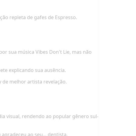
ção repleta de gafes de
Espresso
.
 por sua música
Vibes Don't Lie
, mas não
hete explicando sua ausência.
 de melhor artista revelação.
dia visual, rendendo ao popular gênero sul-
 agradeceu ao seu... dentista.