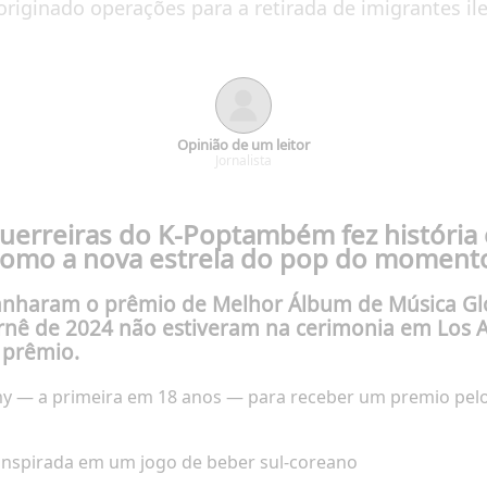
iginado operações para a retirada de imigrantes ile
Opinião de um leitor
Jornalista
uerreiras do K-Pop
também fez história e
como a nova estrela do pop do moment
anharam o prêmio de Melhor Álbum de Música Gl
turnê de 2024 não estiveram na cerimonia em Los
 prêmio.
 — a primeira em 18 anos — para receber um premio pelo 
 inspirada em um jogo de beber sul-coreano