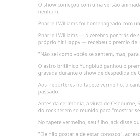
O show começou com uma versão animad
nenhum.
Pharrell Williams foi homenageado com um 
Pharrell Williams — o cérebro por trás de
próprio hit
Happy
— recebeu o premio de 
"Não sei como vocês se sentem, mas, para
O astro britânico Yungblud ganhou o prem
gravada durante o show de despedida de
Aos
repórteres no tapete vermelho, o can
passado.
Antes da cerimonia, a viúva de Osbourne, 
do rock terem se reunido para "mostrar 
No tapete vermelho, seu filho Jack disse q
"Ele não gostaria de estar conosco", acres