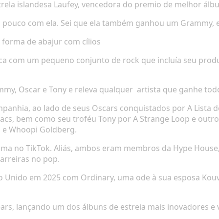
ela islandesa Laufey, vencedora do premio de melhor álbu
um pouco com ela. Sei que ela também ganhou um Grammy, e
forma de abajur com cílios
a com um pequeno conjunto de rock que incluía seu produ
mmy, Oscar e Tony e releva qualquer
artista que ganhe tod
panhia, ao lado de seus Oscars conquistados por
A Lista 
acs
, bem como seu troféu Tony por
A Strange Loop
e outro
is e Whoopi Goldberg.
ama no TikTok. Aliás, ambos eram membros da Hype House, 
arreiras no pop.
ino Unido em 2025 com
Ordinary
, uma ode à sua esposa Kouvr
ears, lançando um dos álbuns de estreia mais inovadores e 