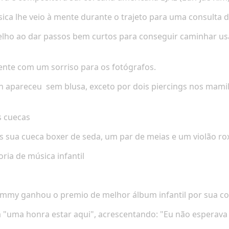
ica lhe veio à mente durante o trajeto para uma consulta d
elho ao dar passos bem curtos para conseguir caminhar us
ente com um sorriso para os fotógrafos.
n apareceu
sem blusa, exceto por dois piercings nos mamil
s cuecas
 sua cueca boxer de seda, um par de meias e um violão ro
ria de música infantil
ammy ganhou o premio de melhor álbum infantil por sua co
ra "uma honra estar aqui", acrescentando: "Eu não esperav