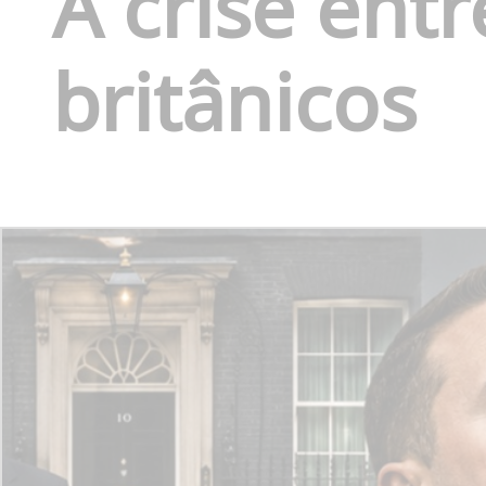
A crise entr
britânicos