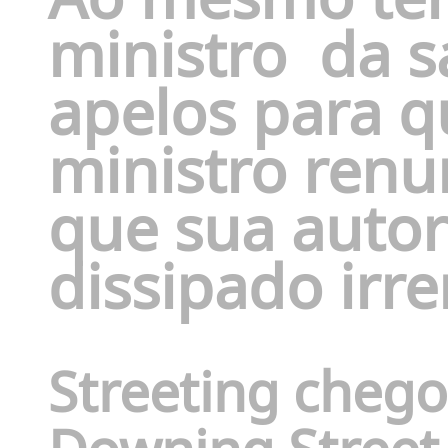
ministro
da s
apelos para q
ministro renu
que sua autor
dissipado irr
Streeting cheg