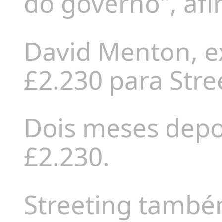
do governo", af
David Menton, e
£2.230 para Stre
Dois meses depo
£2.230.
Streeting també