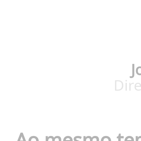
J
Dire
Ao mesmo te