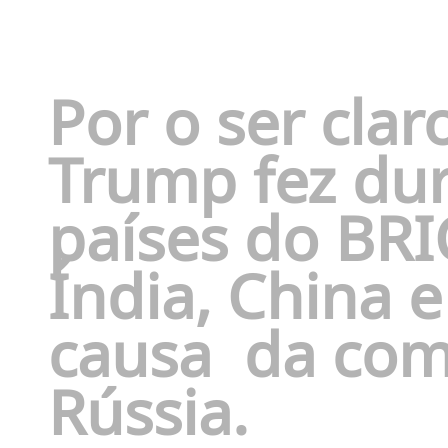
Por o ser cla
Trump fez du
países do BRIC
Índia, China e
causa
da com
Rússia.