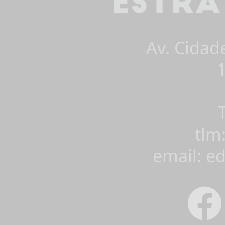
Av. Cidad
tlm
email: e