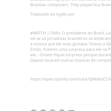
Brazilian composers. They played Asa Branc
Traduzido do inglês por
#WATCH
| Délhi: O presidente do Brasil, L
sei se os jornalistas brasileiros se lembr
a música que ele mais gostava. Fomos a Sã
Então, fizemos uma surpresa para ele no P
ele... Ontem fiquei surpreso porque duran
Depois tocaram outras músicas de composit
https://open.spotify.com/track/0jAbBo