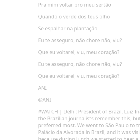
Pra mim voltar pro meu sertão
Quando o verde dos teus olho
Se espalhar na plantação
Eu te asseguro, não chore não, viu?
Que eu voltarei, viu, meu coração?
Eu te asseguro, não chore não, viu?
Que eu voltarei, viu, meu coração?
ANI
@ANI
#WATCH
| Delhi: President of Brazil, Luiz I
the Brazilian journalists remember this, bu
preferred most. We went to São Paulo to tr
Palácio da Alvorada in Brazil, and it was vi
because during lunch we started to hear a 