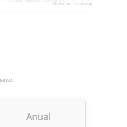
Tem dúvidas, sugestões ou críticas? Envie-me um e-mail:
editor@estrategizando.pt
nante.
Anual