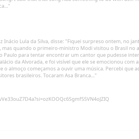
a..."
uiz Inácio Lula da Silva, disse: "Fiquei surpreso ontem, no 
am, mas quando o primeiro-ministro Modi visitou o Brasil n
o Paulo para tentar encontrar um cantor que pudesse inter
alácio da Alvorada, e foi visível que ele se emocionou com
te o almoço começamos a ouvir uma música. Percebi que aqu
ores brasileiros. Tocaram Asa Branca..."
lC53vVe33ouZ7D4a?si=ozKOOQc6Sgmf55VN4oJZIQ