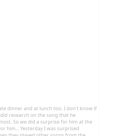
tate dinner and at lunch too. I don't know if
e did research on the song that he
most. So we did a surprise for him at the
for him... Yesterday I was surprised
Then they played other songs from the