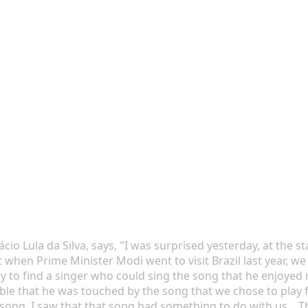
nácio Lula da Silva, says, "I was surprised yesterday, at the s
t when Prime Minister Modi went to visit Brazil last year, w
y to find a singer who could sing the song that he enjoyed 
sible that he was touched by the song that we chose to play 
song. I saw that that song had something to do with us... 