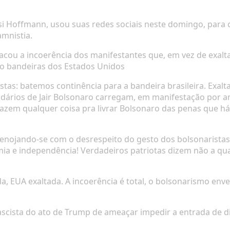
isi Hoffmann, usou suas redes sociais neste domingo, para cr
amnistia.
tacou a incoerência dos manifestantes que, em vez de exalt
o bandeiras dos Estados Unidos
stas: batemos continência para a bandeira brasileira. Exalt
idários de Jair Bolsonaro carregam, em manifestação por a
azem qualquer coisa pra livrar Bolsonaro das penas que há d
enojando-se com o desrespeito do gesto dos bolsonaristas: “
 e independência! Verdadeiros patriotas dizem não a qualq
da, EUA exaltada. A incoerência é total, o bolsonarismo env
 fascista do ato de Trump de ameaçar impedir a entrada de 