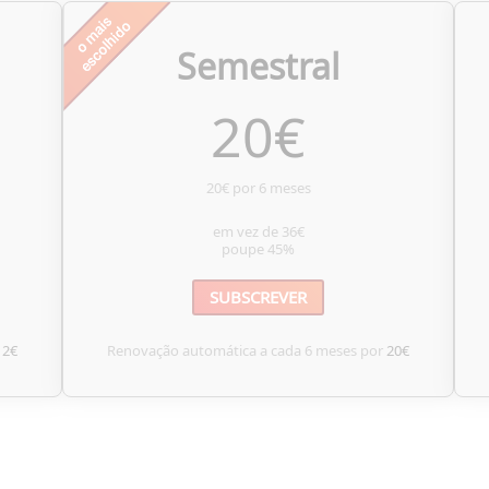
Semestral
20
€
20€ por 6 meses
em vez de
36€
poupe
45%
SUBSCREVER
12€
Renovação automática a cada 6 meses por
20€