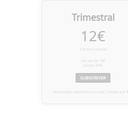
Trimestral
12
€
12€ por 3 meses
em vez de
18€
poupe
34%
SUBSCREVER
Renovação automática a cada 3 meses por