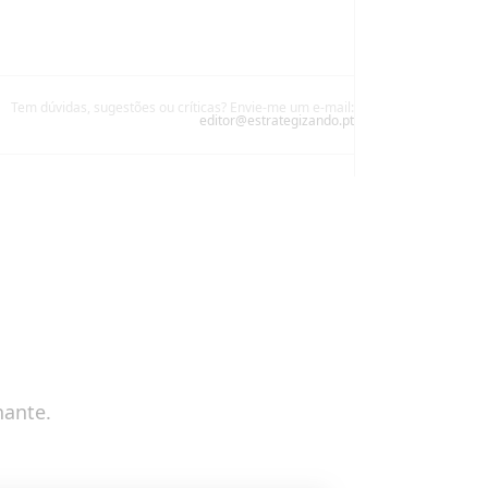
Tem dúvidas, sugestões ou críticas? Envie-me um e-mail:
editor@estrategizando.pt
nante.