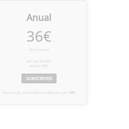
Anual
36
€
36€ por ano
em vez de
60€
poupe
40%
SUBSCREVER
Renovação automática a cada ano por
36€