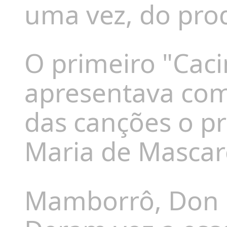
uma vez, do pro
O primeiro "Cac
apresentava co
das
canções o p
Maria de Mascar
Mamborrô, Don K