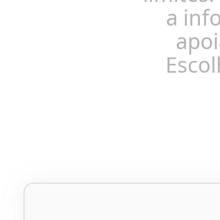
a inf
apoi
Escol