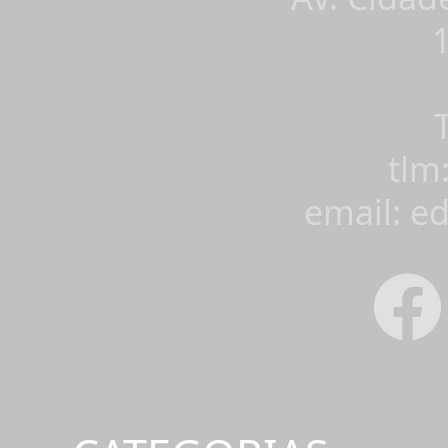
tlm
email: e