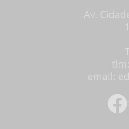
Av. Cidad
tlm
email: e