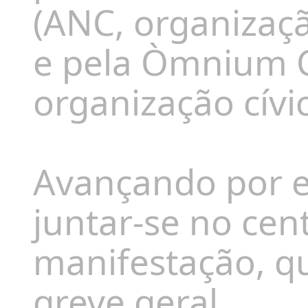
(ANC, organizaçã
e pela Òmnium C
organização cívi
Avançando por et
juntar-se no ce
manifestação, q
greve geral.