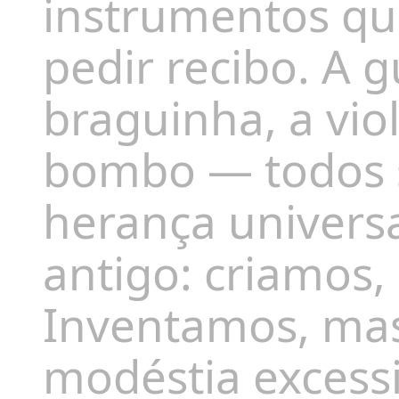
instrumentos q
pedir recibo. A 
braguinha, a vio
bombo — todos s
herança universa
antigo: criamos,
Inventamos, ma
modéstia excess