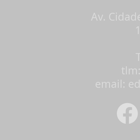
Av. Cidad
tlm
email: e