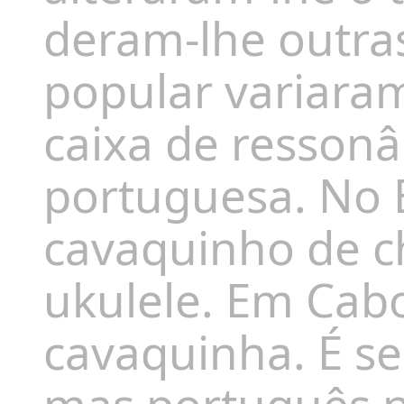
deram-lhe outras
popular variara
caixa de ressonâ
portuguesa. No B
cavaquinho de ch
ukulele. Em Cabo
cavaquinha. É s