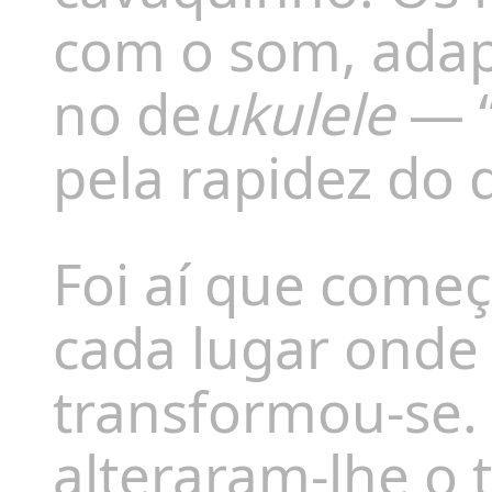
com o som, adap
no de
ukulele
— “
pela rapidez do d
Foi aí que come
cada lugar onde
transformou-se. 
alteraram-lhe o 