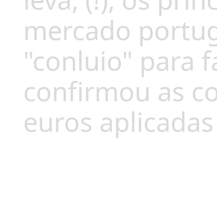
leva, (!), os pri
mercado portu
"conluio" para f
confirmou as c
euros aplicadas