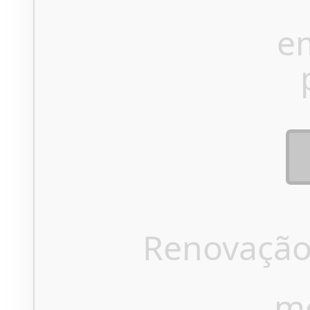
e
Renovação
m