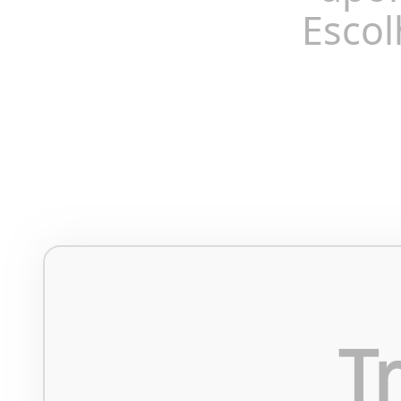
Escol
T