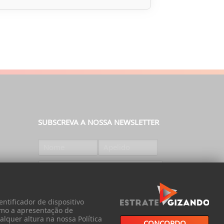
SUBSCREVA A NOSSA NEWSLETTER
SUBSCREVER
ntificador de dispositivo
omo a apresentação de
lquer altura na nossa Política
CONCORDO