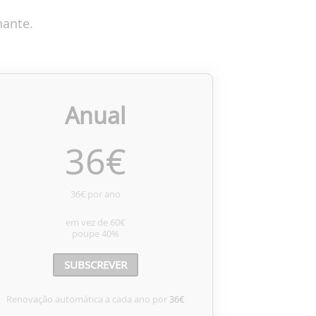
nante.
Anual
36
€
36€ por ano
em vez de
60€
poupe
40%
SUBSCREVER
Renovação automática a cada ano por
36€