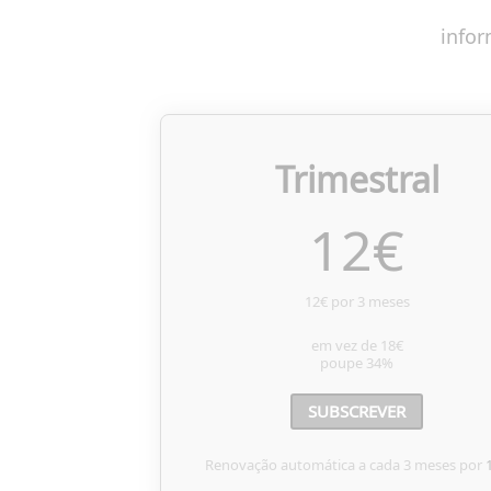
infor
Trimestral
12
€
12€ por 3 meses
em vez de
18€
poupe
34%
SUBSCREVER
Renovação automática a cada 3 meses por