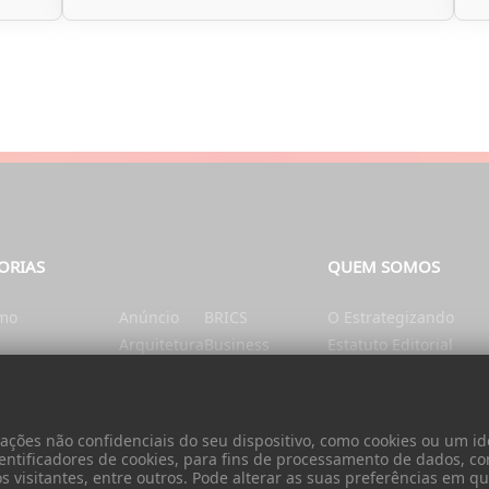
ORIAS
QUEM SOMOS
smo
Anúncio
BRICS
O Estrategizando
Arquitetura
Business
Estatuto Editorial
tação e Nutrição
Artes
Catalunha
Ficha Técnica
nte
Ásia
Cérebro e mente
Contatos
Autarquias
China
Donativo
ões não confidenciais do seu dispositivo, como cookies ou um ide
Cidadania
entificadores de cookies, para fins de processamento de dados, c
visitantes, entre outros. Pode alterar as suas preferências em qua