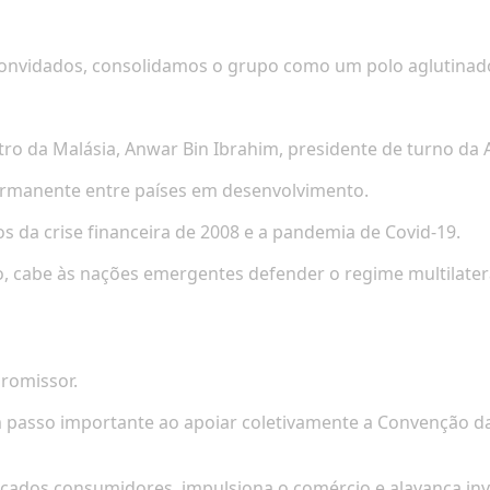
convidados, consolidamos o grupo como um polo aglutinad
ro da Malásia, Anwar Bin Ibrahim, presidente de turno da A
ermanente entre países em desenvolvimento.
os da crise financeira de 2008 e a pandemia de Covid-19.
, cabe às nações emergentes defender o regime multilatera
romissor.
m passo importante ao apoiar coletivamente a Convenção d
cados consumidores, impulsiona o comércio e alavanca in