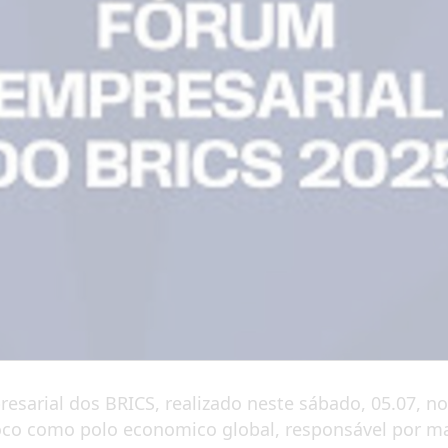
sarial dos BRICS, realizado neste sábado, 05.07, no 
loco como polo economico global, responsável por 