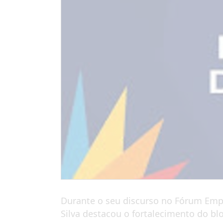
Durante o seu discurso no Fórum Empre
Silva destacou o fortalecimento do b