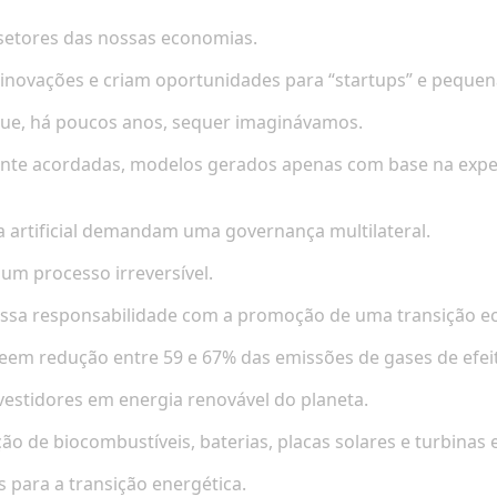
 setores das nossas economias.
am inovações e criam oportunidades para “startups”
e pequen
es que, há poucos anos, sequer imaginávamos.
amente acordadas, modelos gerados apenas com base na exp
cia artificial demandam uma governança multilateral.
um processo irreversível.
sa responsabilidade com a promoção de uma transição ecol
eem redução entre 59 e 67% das emissões de gases de efeit
vestidores em energia renovável do planeta.
o de biocombustíveis, baterias, placas solares e turbinas e
 para a transição energética.