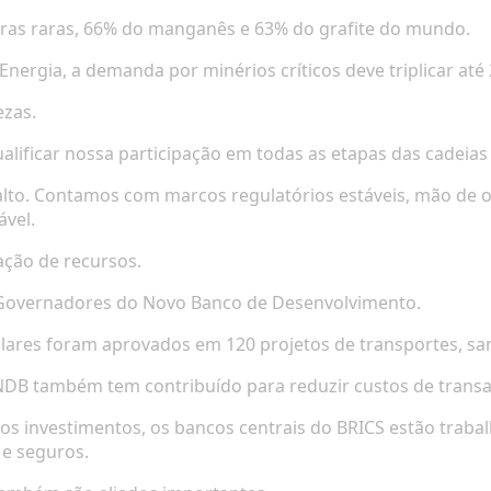
rras raras, 66% do manganês e 63% do grafite do mundo.
nergia, a demanda por minérios críticos deve triplicar até 
ezas.
alificar nossa participação em todas as etapas das cadeias
alto. Contamos com marcos regulatórios estáveis, mão de o
ável.
ação de recursos.
e Governadores do Novo Banco de Desenvolvimento.
ólares foram aprovados em 120 projetos de transportes, sa
NDB também tem contribuído para reduzir custos de transaçã
e os investimentos, os bancos centrais do BRICS estão trab
 e seguros.