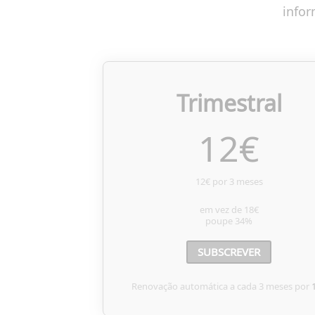
infor
Trimestral
12
€
12€ por 3 meses
em vez de
18€
poupe
34%
SUBSCREVER
Renovação automática a cada 3 meses por