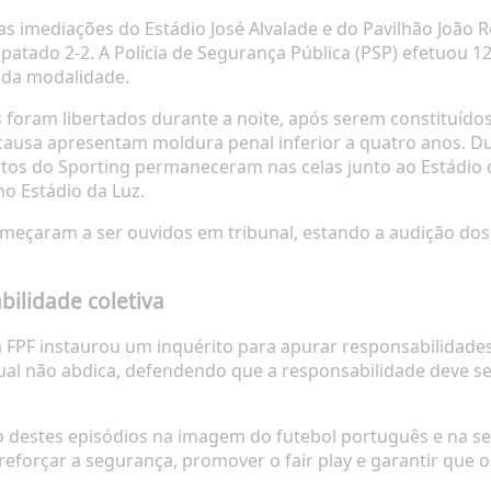
as imediações do Estádio José Alvalade e do Pavilhão João R
mpatado 2-2. A Polícia de Segurança Pública (PSP) efetuou 
o da modalidade.
 foram libertados durante a noite, após serem constituídos
 causa apresentam moldura penal inferior a quatro anos. D
tos do Sporting permaneceram nas celas junto ao Estádio 
o Estádio da Luz.
começaram a ser ouvidos em tribunal, estando a audição do
bilidade coletiva
 FPF instaurou um inquérito para apurar responsabilidade
ual não abdica, defendendo que a responsabilidade deve ser
o destes episódios na imagem do futebol português e na seg
eforçar a segurança, promover o fair play e garantir que o