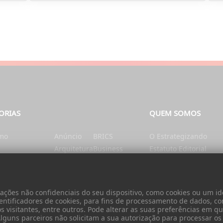
ORIAS
QUEM SOMOS
smo
Anúncio
BRICS
O Estrategizando
Arquitetura
Business
Estatuto Editorial
tação e Nutrição
Artes
Catalunha
Ficha Técnica
nte
Ásia
Cérebro e mente
Contatos
Autarquias
China
Donativo
ões não confidenciais do seu dispositivo, como cookies ou um ide
Cidadania
entificadores de cookies, para fins de processamento de dados, c
visitantes, entre outros. Pode alterar as suas preferências em qua
 Alguns parceiros não solicitam a sua autorização para processar o