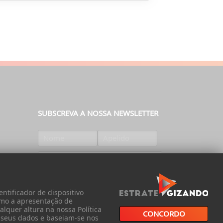
SUBSCREVA A NOSSA NEWSLETTER
SUBSCREVER
ntificador de dispositivo
omo a apresentação de
lquer altura na nossa Política
CONCORDO
s seus dados e baseiam-se nos