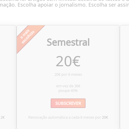
mação. Escolha apoiar o jornalismo. Escolha ser assi
Semestral
20
€
20€ por 6 meses
em vez de
36€
poupe
45%
SUBSCREVER
12€
Renovação automática a cada 6 meses por
20€