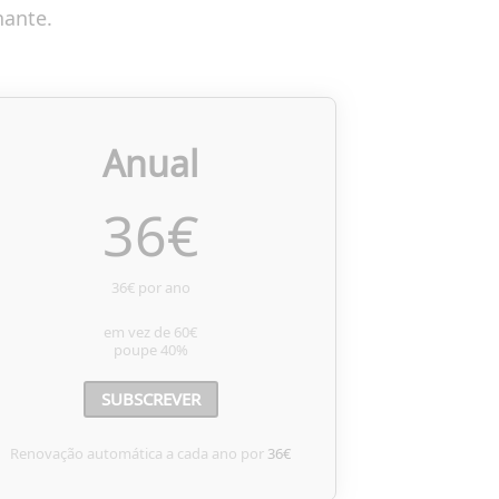
nante.
Anual
36
€
36€ por ano
em vez de
60€
poupe
40%
SUBSCREVER
Renovação automática a cada ano por
36€