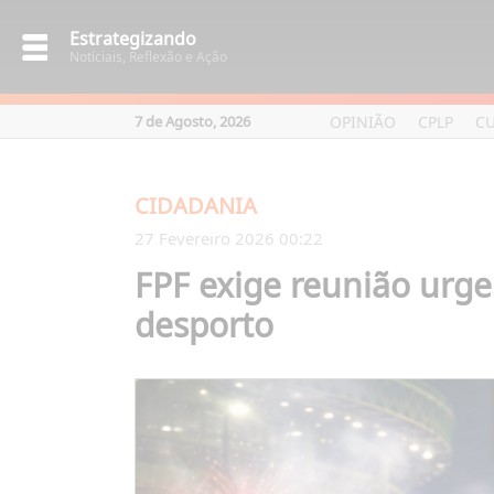
Estrategizando
Notíciais, Reflexão e Ação
OPINIÃO
CPLP
C
7 de Agosto, 2026
CIDADANIA
27 Fevereiro 2026 00:22
FPF exige reunião urg
desporto