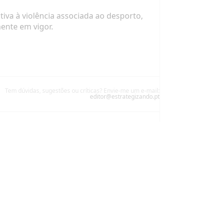
va à violência associada ao desporto,
ente em vigor.
Tem dúvidas, sugestões ou críticas? Envie-me um e-mail:
editor@estrategizando.pt