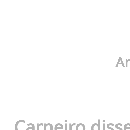
An
Carneiro diss