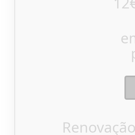
12
e
Renovação