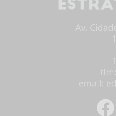
Av. Cidad
tlm
email: e