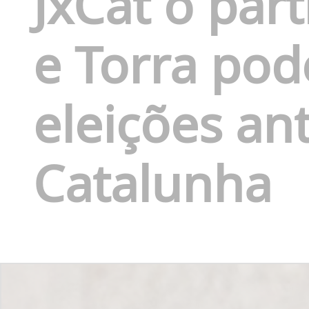
JxCat o par
e Torra pod
eleições an
Catalunha