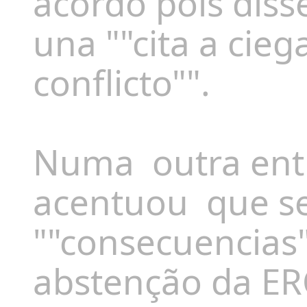
acordo pois diss
una ""cita a cieg
conflicto"".
Numa outra entr
acentuou que se
""consecuencias"
abstenção da ER