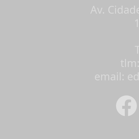
Av. Cidad
tlm
email: e