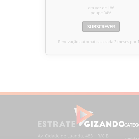
em vez de
18€
poupe
34%
SUBSCREVER
Renovação automática a cada 3 meses por
CATEG
Av. Cidade de Luanda, 483 – R/C B