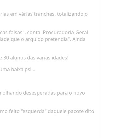
árias em várias tranches,
totalizando o
cas falsas", conta
Procuradoria-Geral
dade que o argui
do pretendia". Ainda
 30 alunos das varias idades!
 uma baixa psi…
m olhando desesperadas para o novo
smo feito “esquerda” daquele pacote dito