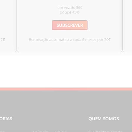
em vez de
36€
poupe
45%
SUBSCREVER
12€
Renovação automática a cada 6 meses por
20€
ORIAS
QUEM SOMOS