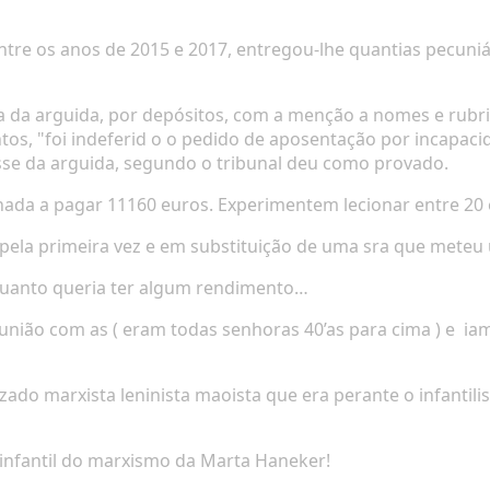
ntre os anos de 2015 e 2017,
entregou-lhe quantias pecu
ni
a da arguida, por depósitos, com a menção a
nomes e rubri
s, "foi indeferi
d o o pedido de aposentação
por incapaci
se da arguida, segundo o
tribunal deu como provado.
nada a pagar 11160 euros.
Experimentem lecionar entre 20 e
pela primeira vez e em substituição de uma sra que meteu
quanto queria ter algum rendimento…
união com as ( eram todas senhoras 40’as para cima ) e
ia
ado marxista leninista maoista que era perante o infantili
infantil do marxismo da Marta Haneker!