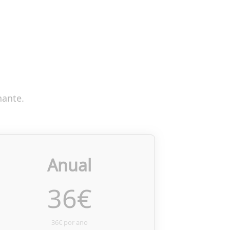
nante.
Anual
36
€
36€ por ano