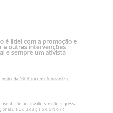
sto é lidei com a promoção e
r a outras intervenções
al e sempre um ativista
 multa de 960 € e a uma
funcionária
posentação por invalidez e não regressar
gional
d e E d u c a ç ã o d o N o r t