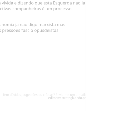
vivida e dizendo que esta Esquerda nao ia
ectivas companheiras é um processo
conomia ja nao digo marxista mas
s pressoes fascio opusdeistas
Tem dúvidas, sugestões ou críticas? Envie-me um e-mail:
editor@estrategizando.pt