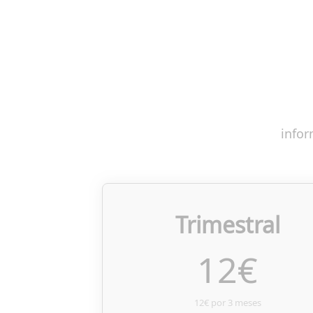
infor
Trimestral
12
€
12€ por 3 meses