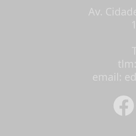
Av. Cidad
tlm
email: e