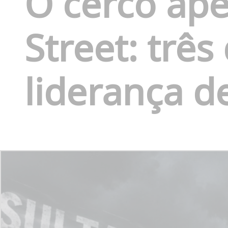
O cerco ap
Street: trê
liderança d