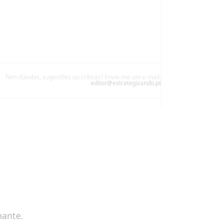
Tem dúvidas, sugestões ou críticas? Envie-me um e-mail:
editor@estrategizando.pt
nante.