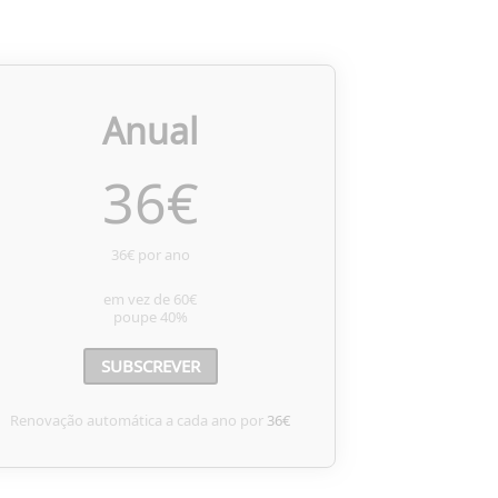
Anual
36
€
36€ por ano
em vez de
60€
poupe
40%
SUBSCREVER
Renovação automática a cada ano por
36€