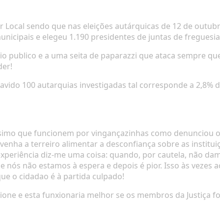
Local sendo que nas eleições autárquicas de 12 de outubro 
unicipais
e elegeu
1.190 presidentes de juntas de freguesia
rio publico e a uma seita de paparazzi que ataca sempre q
er!
do 100 autarquias investigadas tal corresponde a 2,8% do
ssimo que funcionem por vingançazinhas como denunciou o j
nha a terreiro alimentar a desconfiança sobre as institui
 experiência diz-me uma coisa: quando, por cautela, não da
e nós não estamos à espera e depois é pior. Isso às vezes a
ue o cidadao é à partida culpado!
ione e esta funxionaria melhor se os membros da Justiça fo