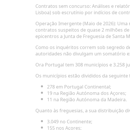
Contratos sem concurso:
Análises e relat
Lisboa) sob escrutínio por indícios de con
Operação Imergente (Maio de 2026):
Uma me
contratos suspeitos de quase 2 milhões de
epicentros a Junta de Freguesia de Santa M
Como os inquéritos correm sob segredo de j
autoridades não divulgam um somatório exa
Ora Portugal tem
308 municípios
e
3.258 j
Os municípios estão divididos da seguinte
278
em Portugal Continental;
19
na Região Autónoma dos Açores;
11
na Região Autónoma da Madeira.
Quanto às freguesias, a sua distribuição di
3.049
no Continente;
155
nos Açores;