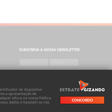
SUBSCREVA A NOSSA NEWSLETTER
SUBSCREVER
ntificador de dispositivo
omo a apresentação de
lquer altura na nossa Política
CONCORDO
s seus dados e baseiam-se nos