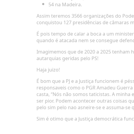
54
na Madeira.
Assim teremos 3566 organizações do Poder 
conquistou
127 presidências de câmaras m
É pois tempo de calar a boca a um ministe
quando é atacada nem se consegue defend
Imagimemos que de 2020 a 2025 tenham havi
autarquias geridas pelo PS!
Haja juizo!
É bom que a PJ e a Justiça funcionem é pé
responsaveis como o PGR Amadeu Guerra ve
casta, “Nós não somos taticistas. A minha
ser pior. Podem acontecer outras coisas qu
pelo sim pelo nao asneire-se e assuma-se q
Sim é otimo que a Justiça democrática func