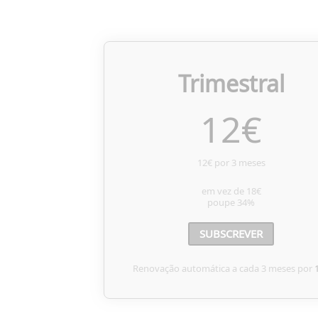
Trimestral
12
€
12€ por 3 meses
em vez de
18€
poupe
34%
SUBSCREVER
Renovação automática a cada 3 meses por