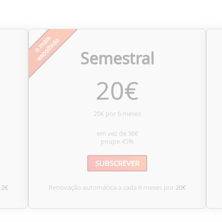
Semestral
20
€
20€ por 6 meses
em vez de
36€
poupe
45%
SUBSCREVER
12€
Renovação automática a cada 6 meses por
20€