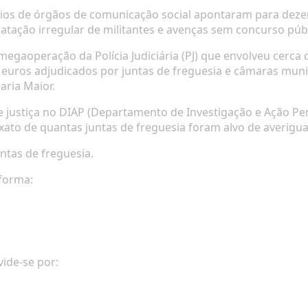
órios de órgãos de comunicação social apontaram para deze
tratação irregular de militantes e avenças sem concurso púb
gaoperação da Polícia Judiciária (PJ) que envolveu cerca 
 euros adjudicados por juntas de freguesia e câmaras muni
aria Maior.
ustiça no DIAP (Departamento de Investigação e Ação Penal
to de quantas juntas de freguesia foram alvo de averigua
untas de freguesia
.
 forma:
vide-se por: