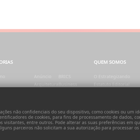
ORIAS
QUEM SOMOS
smo
Anúncio
BRICS
O Estrategizando
Arquitetura
Business
Estatuto Editorial
tação e Nutrição
Artes
Catalunha
Ficha Técnica
nte
Ásia
Cérebro e mente
Contatos
Autarquias
China
Donativo
ões não confidenciais do seu dispositivo, como cookies ou um ide
Cidadania
entificadores de cookies, para fins de processamento de dados, c
visitantes, entre outros. Pode alterar as suas preferências em qua
 Alguns parceiros não solicitam a sua autorização para processar o