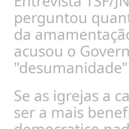
Entrevista TSF/JN
perguntou quant
da amamentação
acusou o Govern
"desumanidade"
Se as igrejas a c
ser a mais benef
democratico nad