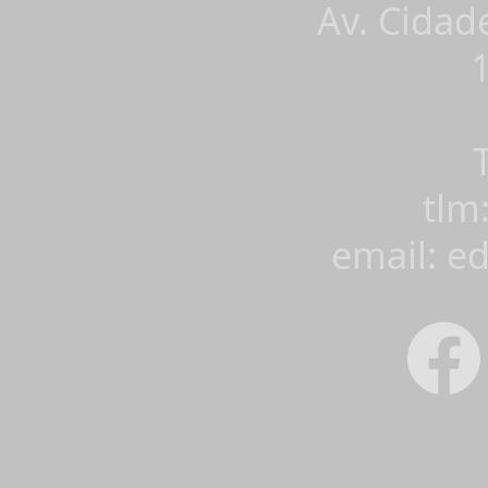
Av. Cidad
tlm
email: e