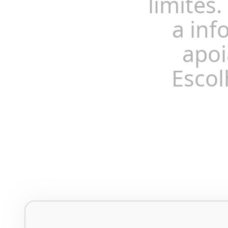
limites.
a inf
apoi
Escol