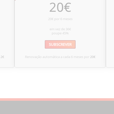
20
€
20€ por 6 meses
em vez de
36€
poupe
45%
SUBSCREVER
12€
Renovação automática a cada 6 meses por
20€