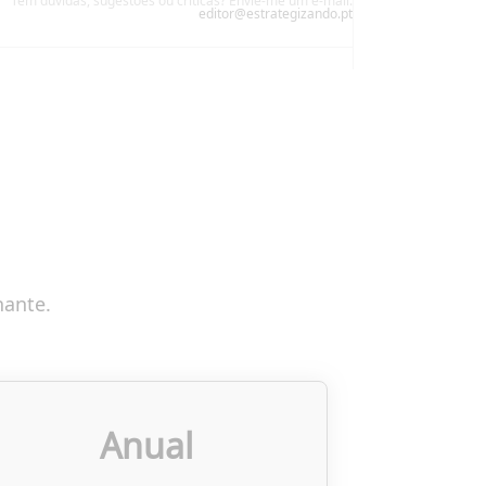
Tem dúvidas, sugestões ou críticas? Envie-me um e-mail:
editor@estrategizando.pt
nante.
Anual