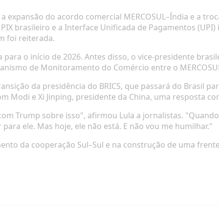
se a expansão do acordo comercial MERCOSUL–Índia e a troca
 PIX brasileiro e a Interface Unificada de Pagamentos (UPI
 foi reiterada.
da para o início de 2026. Antes disso, o vice-presidente brasi
ecanismo de Monitoramento do Comércio entre o MERCOSUL 
ransição da presidência do BRICS, que passará do Brasil par
com Modi e Xi Jinping, presidente da China, uma resposta c
com Trump sobre isso", afirmou Lula a jornalistas. "Quando
r para ele. Mas hoje, ele não está. E não vou me humilhar."
cimento da cooperação Sul–Sul e na construção de uma fre