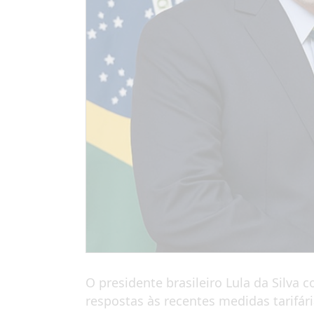
O presidente brasileiro Lula da Silva
respostas às recentes medidas tarifár