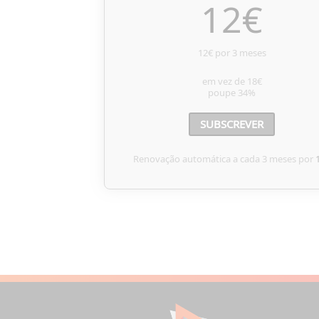
12
€
12€ por 3 meses
em vez de
18€
poupe
34%
SUBSCREVER
Renovação automática a cada 3 meses por