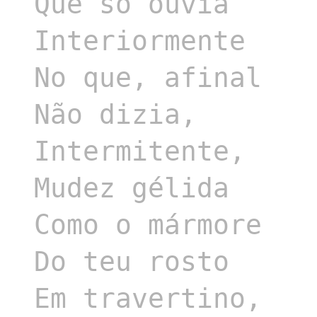
Que só ouvia

Interiormente

No que, afinal

Não dizia,

Intermitente,

Mudez gélida

Como o mármore

Do teu rosto

Em travertino,
