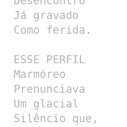
Desencontro

Já gravado

Como ferida.

ESSE PERFIL

Marmóreo

Prenunciava

Um glacial

Silêncio que,
