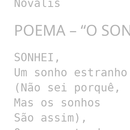
Novalis
POEMA – “O SO
SONHEI,

Um sonho estranho

(Não sei porquê,

Mas os sonhos

São assim),
