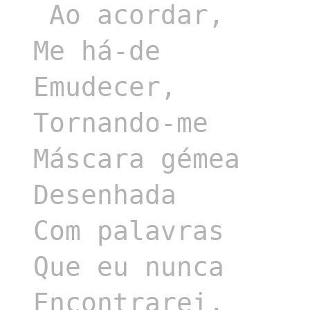
 Ao acordar,

Me há-de

Emudecer,

Tornando-me

Máscara gémea

Desenhada

Com palavras

Que eu nunca

Encontrarei,
