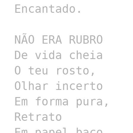
Encantado.

NÃO ERA RUBRO

De vida cheia

O teu rosto,

Olhar incerto

Em forma pura,

Retrato

Em papel baço
