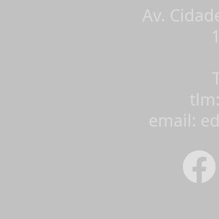
Av. Cidad
tlm
email: e