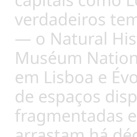
capitais como L
verdadeiros te
— o Natural Hi
Muséum Nationa
em Lisboa e Évo
de espaços disp
fragmentadas e
arrastam há dé