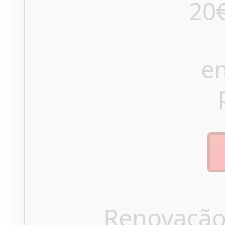
20
e
Renovação