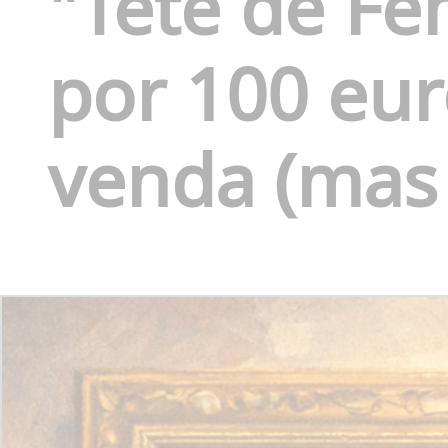
"Tête de F
por 100 eur
venda (mas s