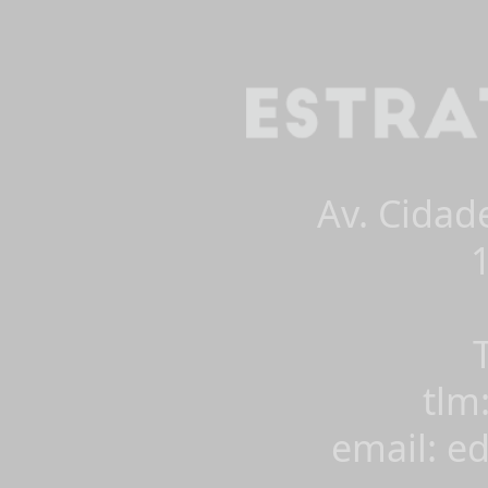
Av. Cidad
tlm
email: e