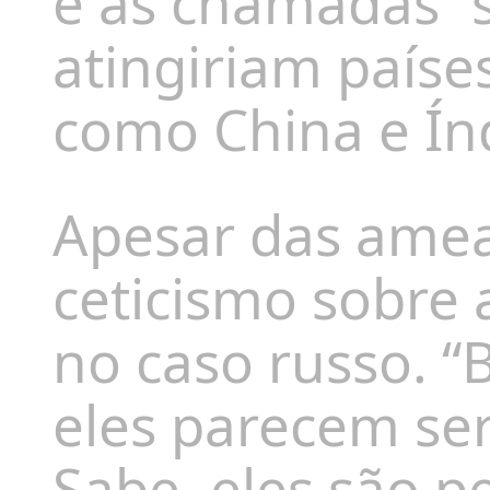
e as chamadas “
atingiriam paíse
como China e Ín
Apesar das amea
ceticismo sobre 
no caso russo. 
eles parecem ser
Sabe, eles são p