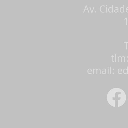
Av. Cidad
tlm
email: e