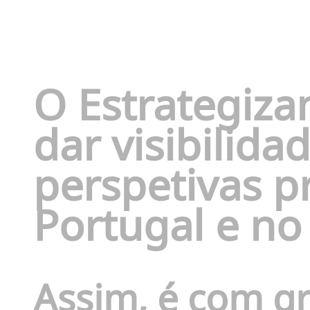
O Estrategiz
dar visibilida
perspetivas p
Portugal e n
Assim, é com g