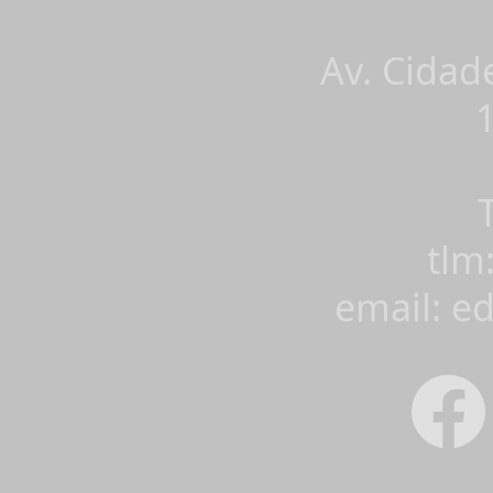
Av. Cidad
tlm
email: e