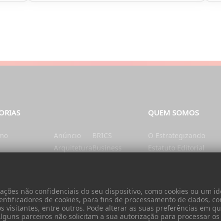
ORIAS
QUEM SOMOS
smo
Anúncio
BRICS
O Estrategizando
Arquitetura
Business
Estatuto Editorial
tação e Nutrição
Artes
Catalunha
Ficha Técnica
nte
Ásia
Cérebro e mente
Contatos
Autarquias
China
Donativo
ões não confidenciais do seu dispositivo, como cookies ou um ide
Cidadania
entificadores de cookies, para fins de processamento de dados, c
visitantes, entre outros. Pode alterar as suas preferências em qua
 Alguns parceiros não solicitam a sua autorização para processar o