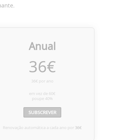
nante.
Anual
36
€
36€ por ano
em vez de
60€
poupe
40%
SUBSCREVER
Renovação automática a cada ano por
36€