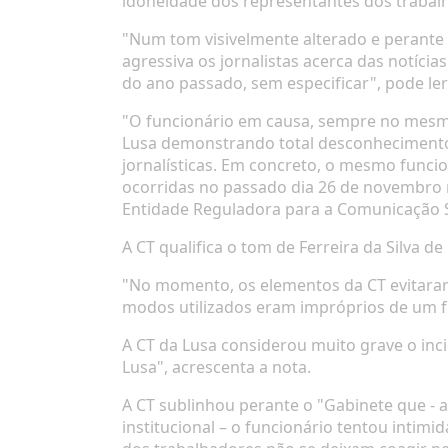
idoneidade dos representantes dos trabalh
"Num tom visivelmente alterado e perante 
agressiva os jornalistas acerca das notíci
do ano passado, sem especificar", pode ler
"O funcionário em causa, sempre no mesm
Lusa demonstrando total desconhecimento 
jornalísticas. Em concreto, o mesmo funci
ocorridas no passado dia 26 de novembro 
Entidade Reguladora para a Comunicação So
A CT qualifica o tom de Ferreira da Silva de
"No momento, os elementos da CT evitaram 
modos utilizados eram impróprios de um f
A CT da Lusa considerou muito grave o inc
Lusa", acrescenta a nota.
A CT sublinhou perante o "Gabinete que - 
institucional – o funcionário tentou intim