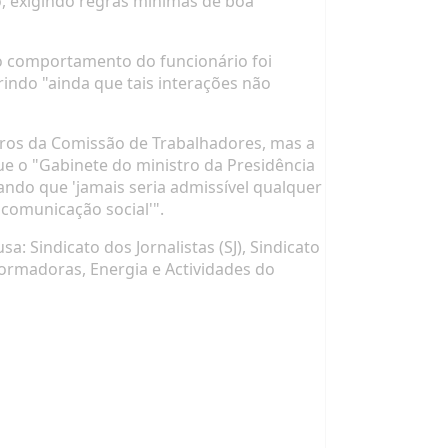
o, exigindo regras mínimas de boa
 o comportamento do funcionário foi
rindo "ainda que tais interações não
bros da Comissão de Trabalhadores, mas a
que o "Gabinete do ministro da Presidência
ando que 'jamais seria admissível qualquer
comunicação social'".
: Sindicato dos Jornalistas (SJ), Sindicato
formadoras, Energia e Actividades do