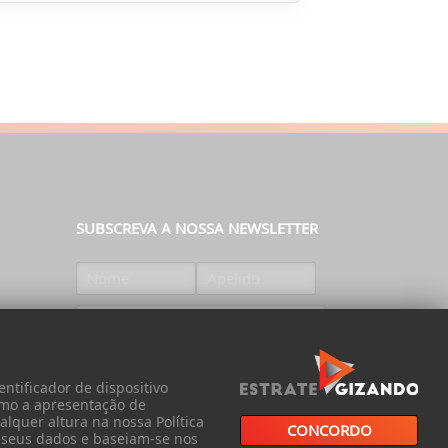
SUBSCREVA A NOSSA NEWSLETTER
SUBSCREVER
ntificador de dispositivo
omo a apresentação de
lquer altura na nossa Política
CONCORDO
s seus dados e baseiam-se nos