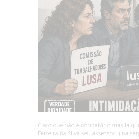
Claro que não é obrigatório mas lá qu
Ferreira da Silva seu assessor…) na s