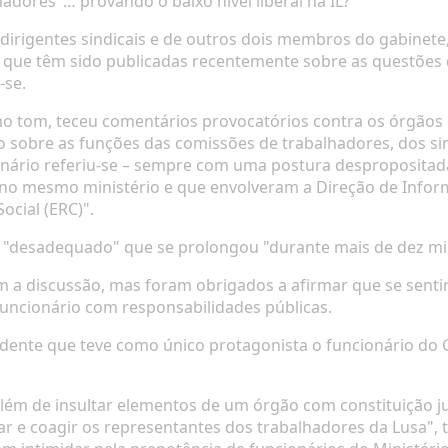
adores"… provando o baixo nivel liberal na IL?
dirigentes sindicais e de outros dois membros do gabinet
as que têm sido publicadas recentemente sobre as questões
-se.
o tom, teceu comentários provocatórios contra os órgãos
sobre as funções das comissões de trabalhadores, dos si
onário referiu-se – sempre com uma postura despropositad
no mesmo ministério e que envolveram a Direção de Inform
cial (ERC)".
"desadequado" que se prolongou "durante mais de dez mi
a discussão, mas foram obrigados a afirmar que se sentira
uncionário com responsabilidades públicas.
idente que teve como único protagonista o funcionário do 
além de insultar elementos de um órgão com constituição j
idar e coagir os representantes dos trabalhadores da Lusa",