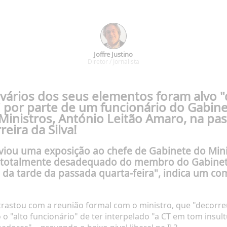
Joffre Justino
Diretor / Jornalista
 vários dos seus elementos foram alvo
" por parte de um funcionário do Gabine
inistros, António Leitão Amaro, na pass
eira da Silva!
nviou uma exposição ao chefe de Gabinete do Min
otalmente desadequado do membro do Gabinete
al da tarde da passada quarta-feira", indica um 
trastou com a reunião formal com o ministro, que "decorr
 o "alto funcionário" de ter interpelado "a CT em tom insu