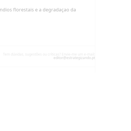
dios florestais e a degradaçao da
Tem dúvidas, sugestões ou críticas? Envie-me um e-mail:
editor@estrategizando.pt