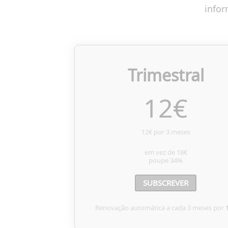
infor
Trimestral
12
€
12€ por 3 meses
em vez de
18€
poupe
34%
SUBSCREVER
Renovação automática a cada 3 meses por