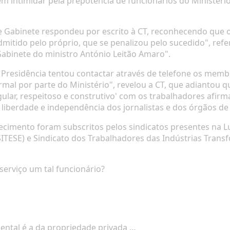
m intimidar pela prepotência de funcionários do Ministéri
e de Gabinete respondeu por escrito à CT, reconhecendo que
itido pelo próprio, que se penalizou pelo sucedido", refe
abinete do ministro António Leitão Amaro".
 Presidência tentou contactar através de telefone os mem
ormal por parte do Ministério", revelou a CT, que adiantou 
ular, respeitoso e construtivo' com os trabalhadores afirm
liberdade e independência dos jornalistas e dos órgãos de 
cimento foram subscritos pelos sindicatos presentes na Lusa
SITESE) e Sindicato dos Trabalhadores das Indústrias Trans
serviço um tal funcionário?
mental é a da propriedade privada …