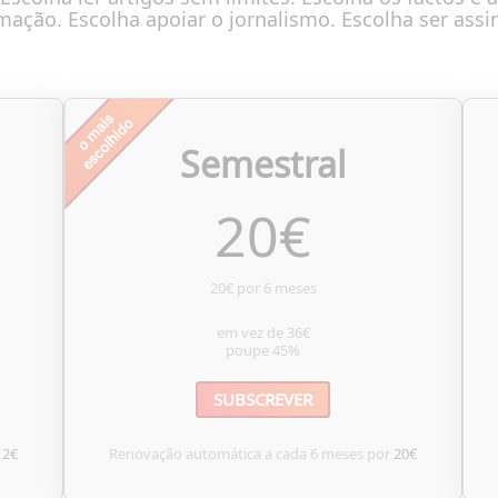
mação. Escolha apoiar o jornalismo. Escolha ser assi
Semestral
20
€
20€ por 6 meses
em vez de
36€
poupe
45%
SUBSCREVER
12€
Renovação automática a cada 6 meses por
20€