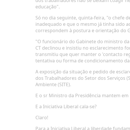
dos trabalhadores não se deixam coagir ne
educação".
Só no dia seguinte, quinta-feira, "o chef
inadequado e que o mesmo já tinha sido adm
correspondem à postura e orientação do G
"O funcionário do Gabinete do ministro da
CT declinou e insistiu no esclarecimento f
transmitiu que quer manter o 'contacto reg
tentativa ou forma de condicionamento da 
A exposição da situação e pedido de esclare
dos Trabalhadores do Setor dos Serviços (
Ambiente (SITE).
E o sr Ministro da Presidência mantem em 
E a Iniciativa Liberal cala-se?
Claro!
Para a Iniciativa Liberal a liberdade funda