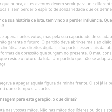
do que nunca, estes eventos devem servir para unir diferen
ocais, sem perder o espírito de solidariedade que os define
da sua história de luta, tem vindo a perder influência. Qu
al?
ede apenas pelos votos, mas pela sua capacidade de se ada
só, não garante o futuro. O partido deve abrir-se mais ao d
climática e os direitos digitais, são partes essenciais da lu
s formas de opressão que surgem no presente. O meu conse
que reside o futuro da luta. Um partido que não se adapta 
nça.
meçava a apagar aquela figura da minha frente. O sol já ia 
enti que o tempo era curto.
nsagem para esta geração, o que dirias?
tá nas vossas mãos. Não nas mãos dos líderes ou dos sist