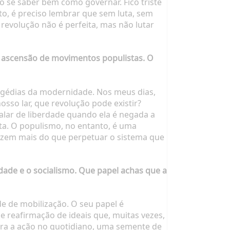
o se saber bem como governar. Fico triste
to, é preciso lembrar que sem luta, sem
revolução não é perfeita, mas não lutar
 a ascensão de movimentos populistas. O
ragédias da modernidade. Nos meus dias,
osso lar, que revolução pode existir?
alar de liberdade quando ela é negada a
a. O populismo, no entanto, é uma
azem mais do que perpetuar o sistema que
edade e o socialismo. Que papel achas que a
de de mobilização. O seu papel é
 reafirmação de ideais que, muitas vezes,
para a ação no quotidiano, uma semente de