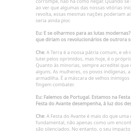
corrompe, não há como negar. Quando se lut
ao ver que algumas das nossas vitórias in
revolta, essas mesmas nações poderiam ain
seria ainda pior.
Eu
: E se olharmos para as lutas modernas?
que diriam os revolucionários de outrora s
Che
: A Terra é a nossa pátria comum, e v
lutei pelos oprimidos, mas hoje, é o própri
Quanto às minorias, sempre acreditei que 
alguns. As mulheres, os povos indígenas,
armadilha. É a máscara de velhos inimigo
fingem combater.
Eu
: Falemos de Portugal. Estamos na Festa 
Festa do Avante desempenha, à luz dos de
Che
: A Festa do Avante é mais do que uma 
fundamental, não apenas como um encontro
são silenciados. No entanto, o seu impact