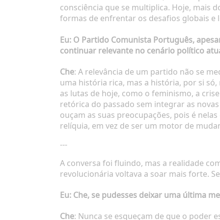
consciência que se multiplica. Hoje, mais 
formas de enfrentar os desafios globais e l
Eu
: O Partido Comunista Português, apesar 
continuar relevante no cenário político atu
Che
: A relevância de um partido não se m
uma história rica, mas a história, por si 
as lutas de hoje, como o feminismo, a crise 
retórica do passado sem integrar as nova
ouçam as suas preocupações, pois é nelas 
relíquia, em vez de ser um motor de muda
---
A conversa foi fluindo, mas a realidade co
revolucionária voltava a soar mais forte. S
Eu
: Che, se pudesses deixar uma última me
Che
: Nunca se esqueçam de que o poder es