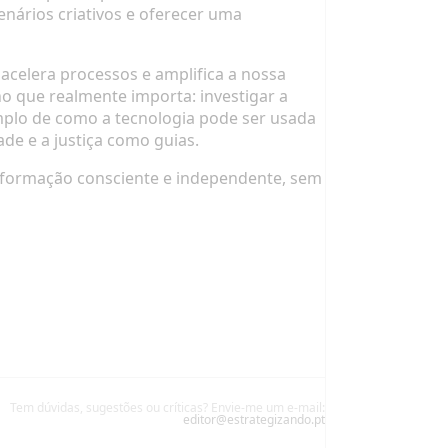
enários criativos e oferecer uma
 acelera processos e amplifica a nossa
o que realmente importa: investigar a
emplo de como a tecnologia pode ser usada
de e a justiça como guias.
informação consciente e independente, sem
Tem dúvidas, sugestões ou críticas? Envie-me um e-mail:
editor@estrategizando.pt