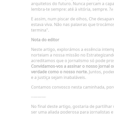
arquitetos do futuro. Nunca percam a capa
lembra-te sempre: até à vitória, sempre. ?✊
E assim, num piscar de olhos, Che desapar
estava viva. Não nas palavras que trocámos
termina".
Nota do editor
Neste artigo, explorámos a essência intemp
norteiam a nossa missão no Estrategizando
acreditamos que o jornalismo só pode pro
Convidamos-vos a assinar o nosso jornal on
verdade como o nosso norte.
Juntos, pode
e a justiça sejam inabaláveis.
Contamos convosco nesta caminhada, porq
--———
No final deste artigo, gostaria de partilhar
ser uma aliada poderosa para jornalistas 