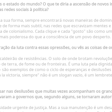
rias o estado do mundo? O que te diria a ascensão de novos
 redes sociais à política?
or a sua forma, sempre encontrará novas maneiras de domina
e de forma mais subtil, nas redes que escravizam mentes e
ma de colonialismo. Cada clique e cada "gosto" são como u
 mais poderosa do que a consciência de um povo desperto.
oração da luta contra essas opressões, ou vês as coisas de 
caldeirão de resistências. O solo de onde brotam revoluções
de terra, de fome ou de fronteiras. É uma luta pela digni
 — são exemplos de como o ciclo de esperanças e desilusões
a la victoria, siempre" não é um slogan vazio, é um lembre
ensar nas desilusões que muitas vezes acompanham os grand
evaram a governos que, segundo alguns, se tornaram autori
sidade urgente de justiça. Mas a sua manutenção é um des