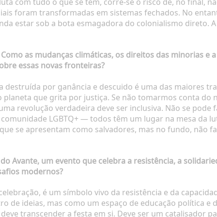
a com tudo o que se tem, corre-se o risco de, no final, nã
iciais foram transformadas em sistemas fechados. No entan
da estar sob a bota esmagadora do colonialismo direto. A 
 Como as mudanças climáticas, os direitos das minorias e
obre essas novas fronteiras?
ê-la destruída por ganância e descuido é uma das maiores t
o planeta que grita por justiça. Se não tomarmos conta do n
uma revolução verdadeira deve ser inclusiva. Não se pode f
 a comunidade LGBTQ+ — todos têm um lugar na mesa da lut
s que se apresentam como salvadores, mas no fundo, não f
do Avante, um evento que celebra a resistência, a solidari
safios modernos?
celebração, é um símbolo vivo da resistência e da capacida
 de ideias, mas como um espaço de educação política e de
o deve transcender a festa em si. Deve ser um catalisador 