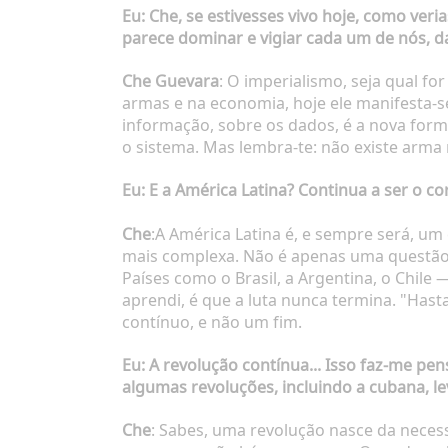
Eu
: Che, se estivesses vivo hoje, como ve
parece dominar e vigiar cada um de nós, das
Che Guevara
: O imperialismo, seja qual f
armas e na economia, hoje ele manifesta-s
informação, sobre os dados, é a nova for
o sistema. Mas lembra-te: não existe arma
Eu
: E a América Latina? Continua a ser o c
Che
:A América Latina é, e sempre será, um 
mais complexa. Não é apenas uma questão 
Países como o Brasil, a Argentina, o Chile
aprendi, é que a luta nunca termina. "Hast
contínuo, e não um fim.
Eu
: A revolução contínua... Isso faz-me p
algumas revoluções, incluindo a cubana, l
Che
: Sabes, uma revolução nasce da neces