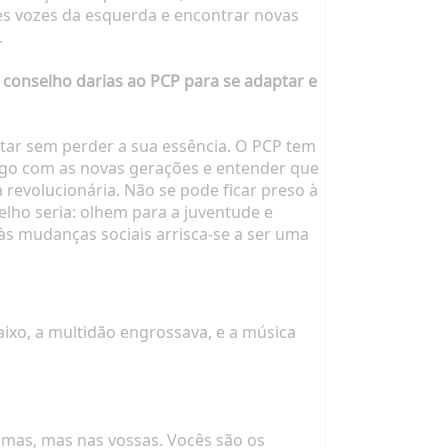
tes vozes da esquerda e encontrar novas
.
e conselho darias ao PCP para se adaptar e
ptar sem perder a sua essência. O PCP tem
iálogo com as novas gerações e entender que
ta revolucionária. Não se pode ficar preso à
lho seria: olhem para a juventude e
às mudanças sociais arrisca-se a ser uma
baixo, a multidão engrossava, e a música
emas, mas nas vossas. Vocês são os