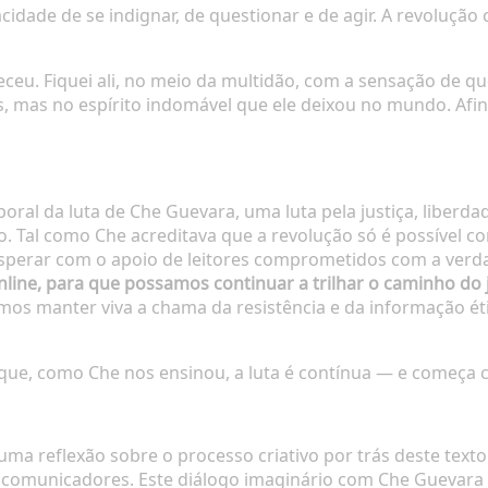
cidade de se indignar, de questionar e de agir. A revoluçã
eceu. Fiquei ali, no meio da multidão, com a sensação de q
, mas no espírito indomável que ele deixou no mundo. Afina
oral da luta de Che Guevara, uma luta pela justiça, liber
. Tal como Che acreditava que a revolução só é possível co
sperar com o apoio de leitores comprometidos com a verd
line, para que possamos continuar a trilhar o caminho do j
mos manter viva a chama da resistência e da informação ét
ue, como Che nos ensinou, a luta é contínua — e começa 
 uma reflexão sobre o processo criativo por trás deste texto 
e comunicadores. Este diálogo imaginário com Che Guevara 