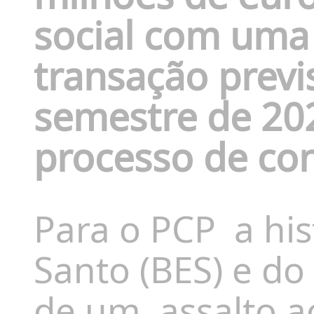
social com uma
transação previ
semestre de 20
processo de con
Para o PCP
a hi
Santo (BES) e d
de um
assalto a