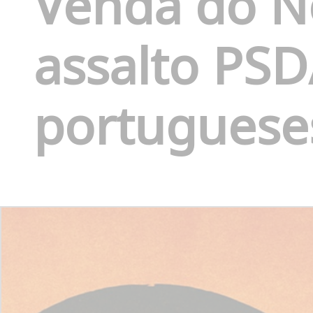
Venda do N
assalto PS
portugueses