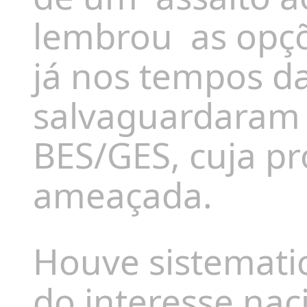
lembrou
as opç
já nos tempos da
salvaguardaram 
BES/GES, cuja pr
ameaçada.
Houve sistemati
do interesse nac